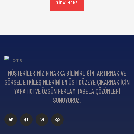
VIEW MORE
MÜŞTERILERIMIZIN MARKA BILINIRLIĞINI ARTIRMAK VE
GÖRSEL ETKILEŞIMLERINI EN ÜST DÜZEYE ÇIKARMAK IÇIN
YARATICI VE ÖZGÜN REKLAM TABELA ÇÖZÜMLERI
SUNUYORUZ.